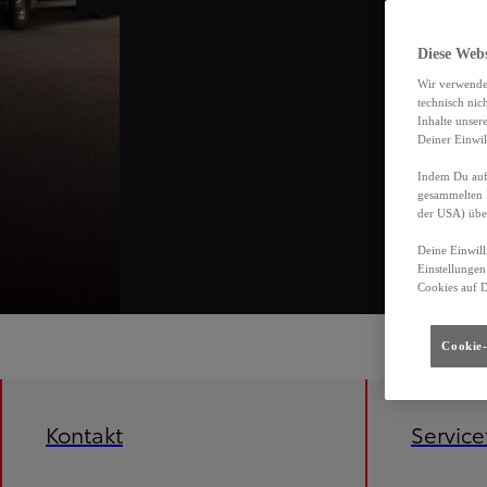
Diese Web
Wir verwende
technisch nic
Inhalte unser
Deiner Einwil
Indem Du auf 
gesammelten 
der USA) übe
Deine Einwill
Einstellungen
Cookies auf 
Cookie-
Kontakt
Servic