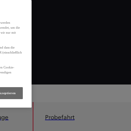
h werden
wendet, um die
 wir nur mit
nd dass die
(einschließlich
den Cookie-
twendigen
kzeptieren
uge
Probefahrt