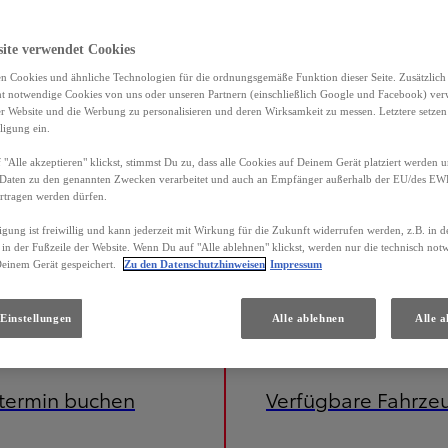
site verwendet Cookies
n Cookies und ähnliche Technologien für die ordnungsgemäße Funktion dieser Seite. Zusätzlic
ht notwendige Cookies von uns oder unseren Partnern (einschließlich Google und Facebook) ver
er Website und die Werbung zu personalisieren und deren Wirksamkeit zu messen. Letztere setzen
ligung ein.
"Alle akzeptieren" klickst, stimmst Du zu, dass alle Cookies auf Deinem Gerät platziert werden u
Daten zu den genannten Zwecken verarbeitet und auch an Empfänger außerhalb der EU/des EWR 
rtragen werden dürfen.
igung ist freiwillig und kann jederzeit mit Wirkung für die Zukunft widerrufen werden, z.B. in 
 in der Fußzeile der Website. Wenn Du auf "Alle ablehnen" klickst, werden nur die technisch no
Deinem Gerät gespeichert.
Zu den Datenschutzhinweisen
Impressum
Einstellungen
Alle ablehnen
Alle a
etermin buchen
Verfügbare Fahrze