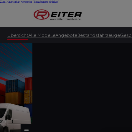
Zum Hauptinhalt wechseln
(Eingabetaste drücken)
Übersicht
Alle Modelle
Angebote
Bestandsfahrzeuge
Gesc